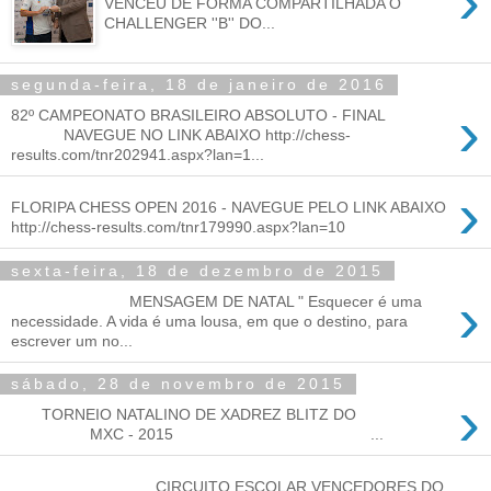
›
VENCEU DE FORMA COMPARTILHADA O
CHALLENGER ''B'' DO...
segunda-feira, 18 de janeiro de 2016
›
82º CAMPEONATO BRASILEIRO ABSOLUTO - FINAL
NAVEGUE NO LINK ABAIXO http://chess-
results.com/tnr202941.aspx?lan=1...
›
FLORIPA CHESS OPEN 2016 - NAVEGUE PELO LINK ABAIXO
http://chess-results.com/tnr179990.aspx?lan=10
sexta-feira, 18 de dezembro de 2015
›
MENSAGEM DE NATAL " Esquecer é uma
necessidade. A vida é uma lousa, em que o destino, para
escrever um no...
sábado, 28 de novembro de 2015
›
TORNEIO NATALINO DE XADREZ BLITZ DO
MXC - 2015 ...
CIRCUITO ESCOLAR VENCEDORES DO