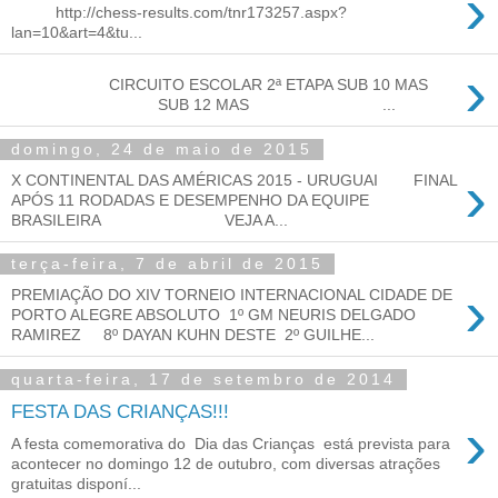
›
http://chess-results.com/tnr173257.aspx?
lan=10&art=4&tu...
›
CIRCUITO ESCOLAR 2ª ETAPA SUB 10 MAS
SUB 12 MAS ...
domingo, 24 de maio de 2015
›
X CONTINENTAL DAS AMÉRICAS 2015 - URUGUAI FINAL
APÓS 11 RODADAS E DESEMPENHO DA EQUIPE
BRASILEIRA VEJA A...
terça-feira, 7 de abril de 2015
›
PREMIAÇÃO DO XIV TORNEIO INTERNACIONAL CIDADE DE
PORTO ALEGRE ABSOLUTO 1º GM NEURIS DELGADO
RAMIREZ 8º DAYAN KUHN DESTE 2º GUILHE...
quarta-feira, 17 de setembro de 2014
FESTA DAS CRIANÇAS!!!
›
A festa comemorativa do Dia das Crianças está prevista para
acontecer no domingo 12 de outubro, com diversas atrações
gratuitas disponí...