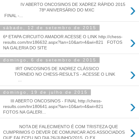
›
IV ABERTO ONCOSINOS DE XADREZ RÁPIDO 2015
78º ANIVERSÁRIO DO MXC
FINAL -...
sábado, 12 de setembro de 2015
›
6ª ETAPA CIRCUITO AMADOR ACESSE O LINK http://chess-
results.com/tnr186632.aspx?lan=10&art=4&wi=821 FOTOS
NA GALERIA DO SITE
domingo, 6 de setembro de 2015
›
IRT ONCOSINOS DE XADREZ CLÁSSICO
TORNEIO NO CHESS-RESULTS - ACESSE O LINK
...
domingo, 19 de julho de 2015
›
III ABERTO ONCOSINOS - FINAL http://chess-
results.com/tnr180641.aspx?lan=10&art=4&wi=821
FOTOS NA GALERI...
›
NOTA DE FALECIMENTO É COM TRISTEZA QUE
CUMPRIMOS O DEVER DE COMUNICAR AOS ASSOCIADOS
QUE FALECEU NO DIA 26/JUNHO/2015, O EX...