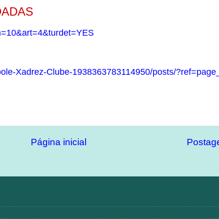
DADAS
lan=10&art=4&turdet=YES
le-Xadrez-Clube-1938363783114950/posts/?ref=page_
Página inicial
Postage