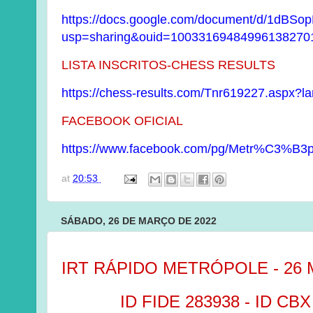
https://docs.google.com/document/d/1dBS
usp=sharing&ouid=100331694849961382701
LISTA INSCRITOS-CHESS RESULTS
https://chess-results.com/Tnr619227.aspx?l
FACEBOOK OFICIAL
https://www.facebook.com/pg/Metr%C3%B3po
at
20:53
SÁBADO, 26 DE MARÇO DE 2022
IRT RÁPIDO METRÓPOLE - 26
ID FIDE 283938 - ID CBX 