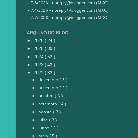
- 7/8/2026
- noreply@blogger.com (MXC)
- 7/4/2026
- noreply@blogger.com (MXC)
- 7/7/2026
- noreply@blogger.com (MXC)
ARQUIVO DO BLOG
►
2026
( 24 )
►
2025
( 39 )
►
2024
( 52 )
►
2023
( 43 )
▼
2022
( 32 )
►
dezembro
( 3 )
►
novembro
( 2 )
►
outubro
( 3 )
►
setembro
( 4 )
►
agosto
( 3 )
►
julho
( 3 )
►
junho
( 3 )
►
maio
( 5 )