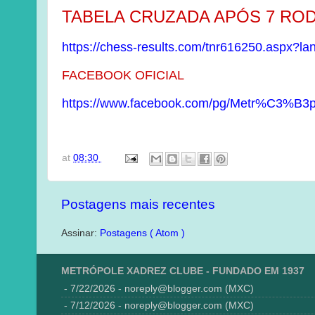
TABELA CRUZADA APÓS 7 RO
https://chess-results.com/tnr616250.aspx?
FACEBOOK OFICIAL
https://www.facebook.com/pg/Metr%C3%B3po
at
08:30
Postagens mais recentes
Assinar:
Postagens ( Atom )
METRÓPOLE XADREZ CLUBE - FUNDADO EM 1937
- 7/22/2026
- noreply@blogger.com (MXC)
- 7/12/2026
- noreply@blogger.com (MXC)