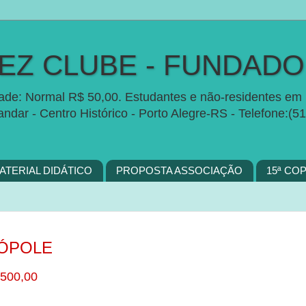
Z CLUBE - FUNDADO 
idade: Normal R$ 50,00. Estudantes e não-residentes em 
 andar - Centro Histórico - Porto Alegre-RS - Telefon
ATERIAL DIDÁTICO
PROPOSTA ASSOCIAÇÃO
15ª CO
RÓPOLE
00,00