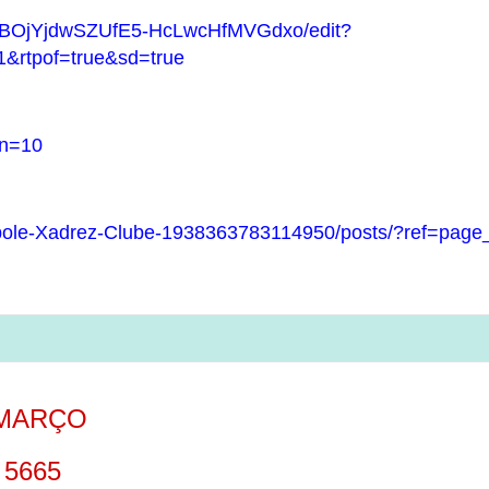
opBOjYjdwSZUfE5-HcLwcHfMVGdxo/edit?
&rtpof=true&sd=true
an=10
le-Xadrez-Clube-1938363783114950/posts/?ref=page_
 MARÇO
5665