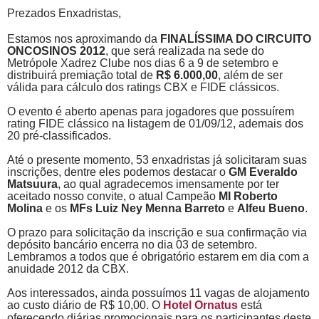
Prezados Enxadristas,
Estamos nos aproximando da
FINALÍSSIMA DO CIRCUITO
ONCOSINOS 2012
, que será realizada na sede do
Metrópole Xadrez Clube nos dias 6 a 9 de setembro e
distribuirá premiação total de
R$ 6.000,00
, além de ser
válida para cálculo dos ratings CBX e FIDE clássicos.
O evento é aberto apenas para jogadores que possuírem
rating FIDE clássico na listagem de 01/09/12, ademais dos
20 pré-classificados.
Até o presente momento, 53 enxadristas já solicitaram suas
inscrições, dentre eles podemos destacar o
GM Everaldo
Matsuura
, ao qual agradecemos imensamente por ter
aceitado nosso convite, o atual Campeão
MI Roberto
Molina
e os
MFs Luiz Ney Menna Barreto
e
Alfeu Bueno
.
O prazo para solicitação da inscrição e sua confirmação via
depósito bancário encerra no dia 03 de setembro.
Lembramos a todos que é obrigatório estarem em dia com a
anuidade 2012 da CBX.
Aos interessados, ainda possuímos 11 vagas de alojamento
ao custo diário de R$ 10,00. O
Hotel Ornatus
está
oferecendo diárias promocionais para os participantes deste