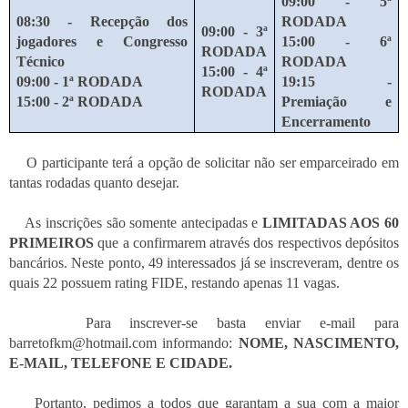
09:00
- 5ª
08:30 - Recepção dos
RODADA
09:00 - 3ª
jogadores e Congresso
15:00
- 6ª
RODADA
Técnico
RODADA
15:00 - 4ª
09:00 - 1ª RODADA
19:15 -
RODADA
15:00 - 2ª RODADA
Premiação e
Encerramento
O participante terá a opção de solicitar não ser emparceirado em
tantas rodadas quanto desejar.
As inscrições são s
omente antecipadas e
LIMITADAS AOS 60
PRIMEIROS
que a confirmarem através dos respectivos depósitos
bancários. Neste ponto, 49 interessados já se inscreveram, dentre os
quais 22 possuem rating FIDE, restando apenas 11 vagas.
Para inscrever-se basta enviar e-mail para
barretofkm@hotmail.com informando:
NOME, NASCIMENTO,
E-MAIL, TELEFONE E CIDADE.
Portanto, pedimos a todos que garantam a sua com a maior