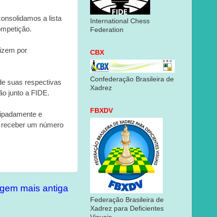
onsolidamos a lista
International Chess
ompetição.
Federation
tizem por
CBX
Confederação Brasileira de
de suas respectivas
Xadrez
ão junto a FIDE.
FBXDV
cipadamente e
s receber um número
gem mais antiga
Federação Brasileira de
Xadrez para Deficientes