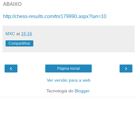
ABAIXO
http://chess-results.com/tnr179990.aspx?lan=10
MXC
at
15:16
Compartilhar
‹
›
Página inicial
Ver versão para a web
Tecnologia do
Blogger
.