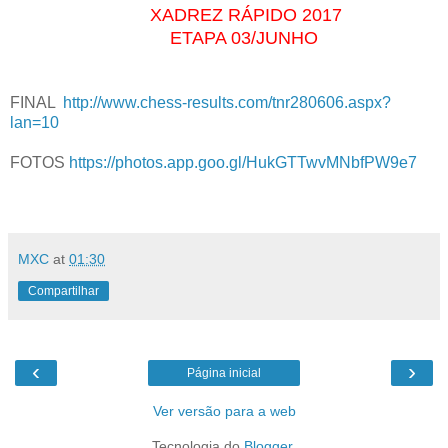
XADREZ RÁPIDO 2017
ETAPA 03/JUNHO
FINAL
http://www.chess-results.com/tnr280606.aspx?
lan=10
FOTOS
https://photos.app.goo.gl/HukGTTwvMNbfPW9e7
MXC
at
01:30
Compartilhar
‹
›
Página inicial
Ver versão para a web
Tecnologia do
Blogger
.