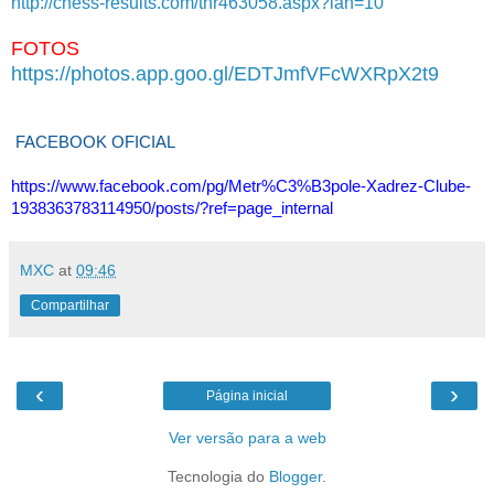
http://chess-results.com/tnr463058.aspx?lan=10
FOTOS
https://photos.app.goo.gl/EDTJmfVFcWXRpX2t9
FACEBOOK OFICIAL
https://www.facebook.com/pg/Metr%C3%B3pole-Xadrez-Clube-
1938363783114950/posts/?ref=page_internal
MXC
at
09:46
Compartilhar
‹
›
Página inicial
Ver versão para a web
Tecnologia do
Blogger
.