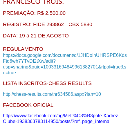
FRANCISCO TROIS.
PREMIAÇÃO: R$ 2.500,00
REGISTRO: FIDE 293862 - CBX 5880
DATA: 19 a 21 DE AGOSTO
REGULAMENTO
https://docs.google.com/document/d/1JHDoInUHRSPE6Kds
Ftd6wh7YTvDI2tXw/edit?
usp=sharing&ouid=100331694849961382701&rtpof=true&s
d=true
LISTA INSCRITOS-CHESS RESULTS
http://chess-results.com/tnr634586.aspx?lan=10
FACEBOOK OFICIAL
https://www.facebook.com/pg/Metr%C3%B3pole-Xadrez-
Clube-1938363783114950/posts/?ref=page_internal