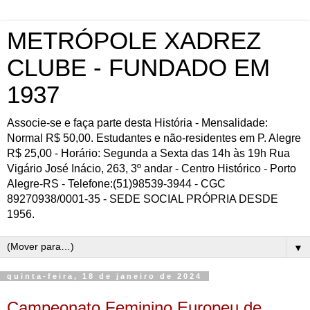
METRÓPOLE XADREZ
CLUBE - FUNDADO EM
1937
Associe-se e faça parte desta História - Mensalidade:
Normal R$ 50,00. Estudantes e não-residentes em P. Alegre
R$ 25,00 - Horário: Segunda a Sexta das 14h às 19h Rua
Vigário José Inácio, 263, 3º andar - Centro Histórico - Porto
Alegre-RS - Telefone:(51)98539-3944 - CGC
89270938/0001-35 - SEDE SOCIAL PRÓPRIA DESDE
1956.
▼
quinta-feira, 18 de janeiro de 2024
Campeonato Feminino Europeu de