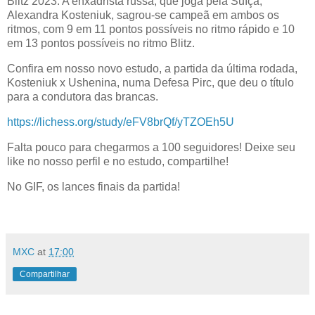
Blitz 2023. A enxadrista russa, que joga pela Suíça,
Alexandra Kosteniuk, sagrou-se campeã em ambos os
ritmos, com 9 em 11 pontos possíveis no ritmo rápido e 10
em 13 pontos possíveis no ritmo Blitz.
Confira em nosso novo estudo, a partida da última rodada,
Kosteniuk x Ushenina,
numa Defesa Pirc, que deu o título
para a condutora das brancas.
https://lichess.org/study/eFV8brQf/yTZOEh5U
Falta pouco para chegarmos a 100 seguidores! Deixe seu
like no nosso perfil e no estudo, compartilhe!
No GIF, os lances finais da partida!
MXC
at
17:00
Compartilhar