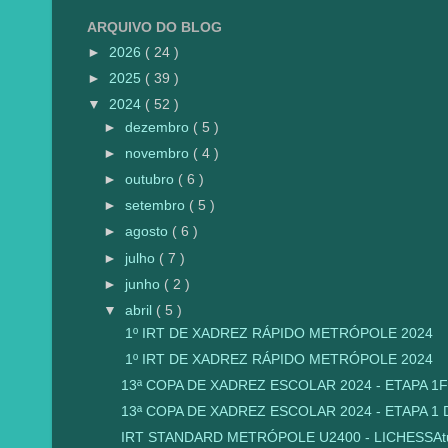
ARQUIVO DO BLOG
►
2026
( 24 )
►
2025
( 39 )
▼
2024
( 52 )
►
dezembro
( 5 )
►
novembro
( 4 )
►
outubro
( 6 )
►
setembro
( 5 )
►
agosto
( 6 )
►
julho
( 7 )
►
junho
( 2 )
▼
abril
( 5 )
1º IRT DE XADREZ RÁPIDO METRÓPOLE 202
1º IRT DE XADREZ RÁPIDO METRÓPOLE 202
13ª COPA DE XADREZ ESCOLAR 2024 - ETAPA 1
13ª COPA DE XADREZ ESCOLAR 2024 - ETAPA 1 D
IRT STANDARD METRÓPOLE U2400 - LICHESSAtua