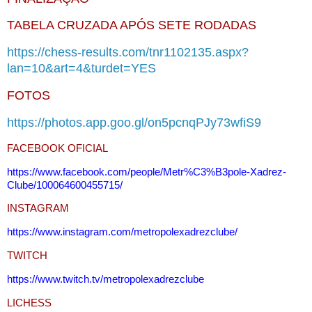
TABELA CRUZADA APÓS SETE RODADAS
https://chess-results.com/tnr1102135.aspx?
lan=10&art=4&turdet=YES
FOTOS
https://photos.app.goo.gl/on5pcnqPJy73wfiS9
FACEBOOK OFICIAL
https://www.facebook.com/people/Metr%C3%B3pole-Xadrez-
Clube/100064600455715/
INSTAGRAM
https://www.instagram.com/metropolexadrezclube/
TWITCH
https://www.twitch.tv/metropolexadrezclube
LICHESS