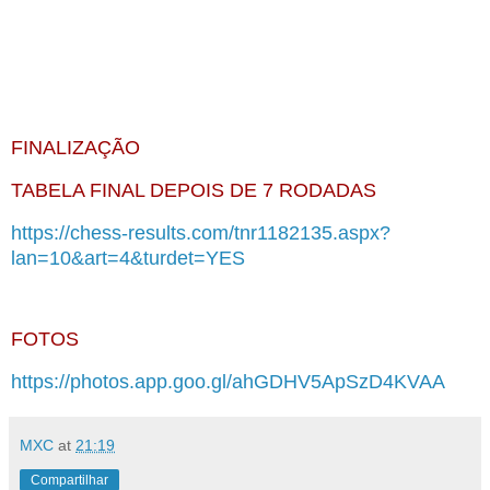
FINALIZAÇÃO
TABELA FINAL DEPOIS DE 7 RODADAS
https://chess-results.com/tnr1182135.aspx?
lan=10&art=4&turdet=YES
FOTOS
https://photos.app.goo.gl/ahGDHV5ApSzD4KVAA
MXC
at
21:19
Compartilhar