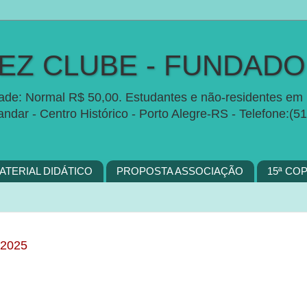
Z CLUBE - FUNDADO 
idade: Normal R$ 50,00. Estudantes e não-residentes em 
 andar - Centro Histórico - Porto Alegre-RS - Telefon
ATERIAL DIDÁTICO
PROPOSTA ASSOCIAÇÃO
15ª CO
2025