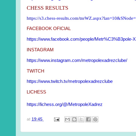
CHESS RESULTS
https://s3.chess-results.com/tnrWZ.aspx?lan=10&SNod
FACEBOOK OFICIAL
https://www.facebook.com/people/Metr%C3%B3pole-X
INSTAGRAM
https://www.instagram.com/metropolexadrezclube/
TWITCH
https://www.twitch.tv/metropolexadrezclube
LICHESS
https://lichess.org/@/MetropoleXadrez
at
19:45