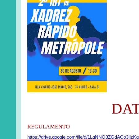
DAT
REGULAMENTO
https://drive.google.com/file/d/1LgNNO3ZGdACo3Ilz