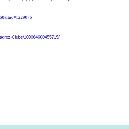
e=S0&tno=1229076
adrez-Clube/100064600455715/