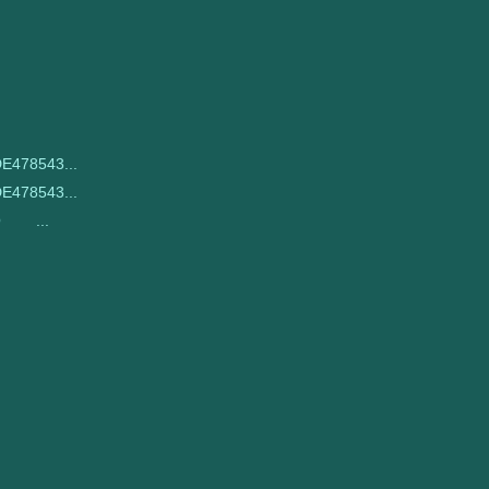
E478543...
E478543...
DO ...