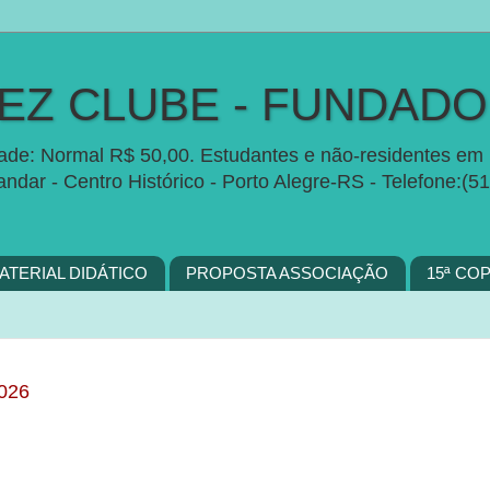
Z CLUBE - FUNDADO 
idade: Normal R$ 50,00. Estudantes e não-residentes em 
 andar - Centro Histórico - Porto Alegre-RS - Telefon
ATERIAL DIDÁTICO
PROPOSTA ASSOCIAÇÃO
15ª CO
026