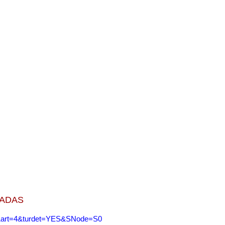
DADAS
10&art=4&turdet=YES&SNode=S0