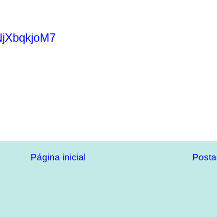
yNjXbqkjoM7
Página inicial
Posta