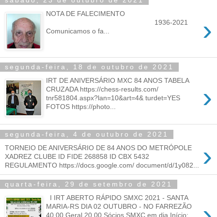
sábado, 23 de outubro de 2021
NOTA DE FALECIMENTO
›
1936-2021
Comunicamos o fa...
segunda-feira, 18 de outubro de 2021
IRT DE ANIVERSÁRIO MXC 84 ANOS TABELA
›
CRUZADA https://chess-results.com/
tnr581804.aspx?lan=10&art=4& turdet=YES
FOTOS https://photo...
segunda-feira, 4 de outubro de 2021
›
TORNEIO DE ANIVERSÁRIO DE 84 ANOS DO METRÓPOLE
XADREZ CLUBE ID FIDE 268858 ID CBX 5432
REGULAMENTO https://docs.google.com/ document/d/1y082...
quarta-feira, 29 de setembro de 2021
I IRT ABERTO RÁPIDO SMXC 2021 - SANTA
›
MARIA-RS DIA 02 OUTUBRO - NO FARREZÃO
40,00 Geral 20,00 Sócios SMXC em dia Início: