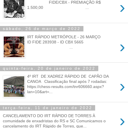
›
FIDE/CBX - PREMIAÇÃO R$
1.500,00 ...
sábado, 26 de março de 2022
IRT RÁPIDO METRÓPOLE - 26 MARÇO
›
ID FIDE 283938 - ID CBX 5665
...
quinta-feira, 20 de janeiro de 2022
4º IRT DE XADREZ RÁPIDO DE CAPÃO DA
›
CANOA Classificação final após 7 rodadas:
https://chess-results.com/tnr606660.aspx?
lan=10&art=...
terça-feira, 11 de janeiro de 2022
›
CANCELAMENTO DO IRT RÁPIDO DE TORRES À
comunidade de enxadristas do RS e SC Comunicamos o
cancelamento do IRT Rápido de Torres, que...