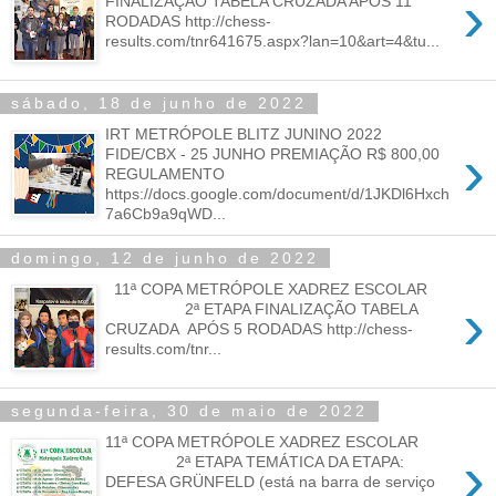
›
FINALIZAÇÃO TABELA CRUZADA APÓS 11
RODADAS http://chess-
results.com/tnr641675.aspx?lan=10&art=4&tu...
sábado, 18 de junho de 2022
IRT METRÓPOLE BLITZ JUNINO 2022
›
FIDE/CBX - 25 JUNHO PREMIAÇÃO R$ 800,00
REGULAMENTO
https://docs.google.com/document/d/1JKDl6Hxch
7a6Cb9a9qWD...
domingo, 12 de junho de 2022
11ª COPA METRÓPOLE XADREZ ESCOLAR
›
2ª ETAPA FINALIZAÇÃO TABELA
CRUZADA APÓS 5 RODADAS http://chess-
results.com/tnr...
segunda-feira, 30 de maio de 2022
11ª COPA METRÓPOLE XADREZ ESCOLAR
›
2ª ETAPA TEMÁTICA DA ETAPA:
DEFESA GRÜNFELD (está na barra de serviço