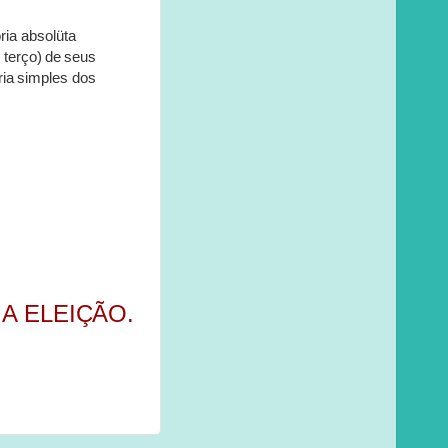
ria
absolüta
m
terço)
de
seus
ria
simples
dos
A ELEIÇÃO.