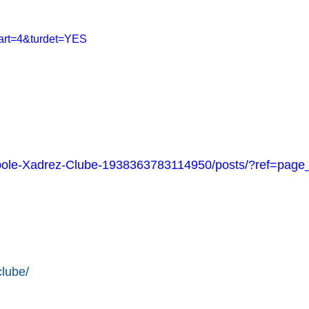
&art=4&turdet=YES
le-Xadrez-Clube-
1938363783114950/posts/?ref=
page_
lube/