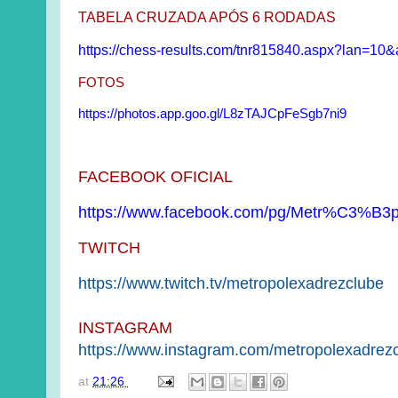
TABELA CRUZADA APÓS 6 RODADAS
https://chess-results.com/tnr815840.aspx?lan=10
FOTOS
https://photos.app.goo.gl/L8zTAJCpFeSgb7ni9
FACEBOOK OFICIAL
https://www.facebook.com/pg/
Metr%C3%B3po
TWITCH
https://www.twitch.tv/
metropolexadrezclube
INSTAGRAM
https://www.instagram.com/
metropolexadrezc
at
21:26