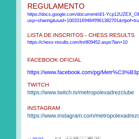
REGULAMENTO
https://docs.google.com/document/d/1-Ycp12UZEX_
usp=sharing&ouid=100331694849961382701&rtpof=tr
LISTA DE INSCRITOS - CHESS RESULTS
https://chess-results.com/tnr809452.aspx?lan=10
FACEBOOK OFICIAL
https://www.facebook.com/pg/Metr%C3%B3po
TWITCH
https://www.twitch.tv/
metropolexadrezclube
INSTAGRAM
https://www.instagram.com/
metropolexadrezc