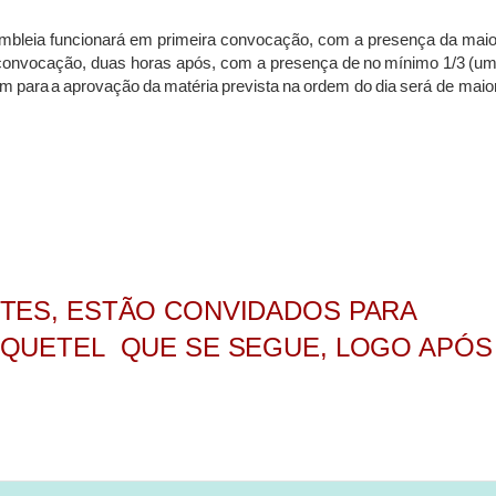
mbleia
funcionará em
primeira
convocação,
com
a
presença
da
maio
convocação,
duas
horas
após,
com
a
presença
de
no
mínimo
1/3
(u
um
para
a
aprovação
da
matéria
prevista
na
ordem
do
dia
será
de
maio
TES, ESTÃO CONVIDADOS
PARA
QUETEL QUE SE SEGUE, LOGO APÓS 