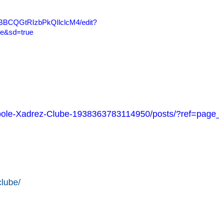
OBBCQGtRIzbPkQIlclcM4/edit?
ue&sd=true
le-Xadrez-Clube-1938363783114950/posts/?ref=page_
lube/