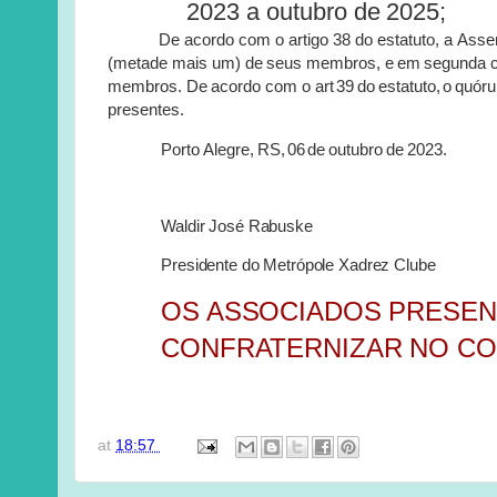
2023
a
outubro
de
2025;
De
acordo
com
o
artigo
38
do
estatuto,
a
Asse
(metade
mais
um)
de
seus
membros,
e
em
segunda
membros.
De
acordo
com
o
art
39
do
estatuto,
o
quór
presentes.
Porto
Alegre,
RS,
06
de
outubro
de
2023.
Waldir José Rabuske
Presidente do Metrópole Xadrez Clube
OS ASSOCIADOS
PRESEN
CONFRATERNIZAR NO CO
at
18:57