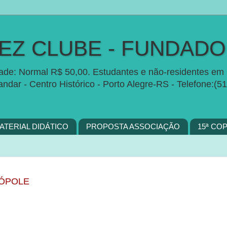
Z CLUBE - FUNDADO 
idade: Normal R$ 50,00. Estudantes e não-residentes em 
 andar - Centro Histórico - Porto Alegre-RS - Telefon
ATERIAL DIDÁTICO
PROPOSTA ASSOCIAÇÃO
15ª CO
RÓPOLE