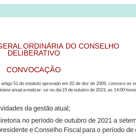
GERAL
ORDINÁRIA
DO
CONSELHO
DELIBERATIVO
CONVOCAÇÃO
artigo
51
do
estatuto
aprovado
em
02
de
dez
de
2009,
convoco
os
s
inária
anual
a
realizar-
se
no
dia
19
de
outubro
de
2023,
as
14:00
hora
ividades
da
gestão
atual;
iretoria
no
período
de
outubro
de 2021
a
sete
presidente
e
Conselho
Fiscal
para
o
período
de