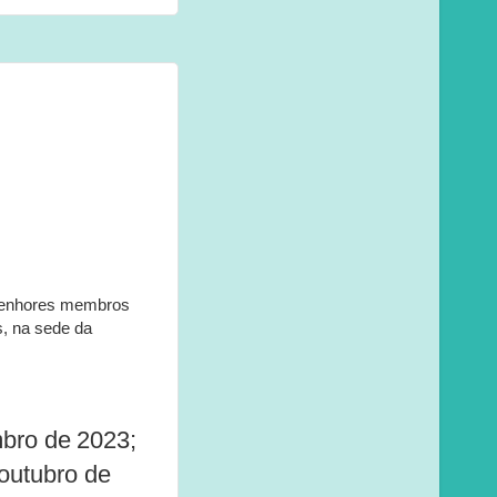
enhores
membros
s,
na
sede
da
mbro
de
2023;
outubro
de