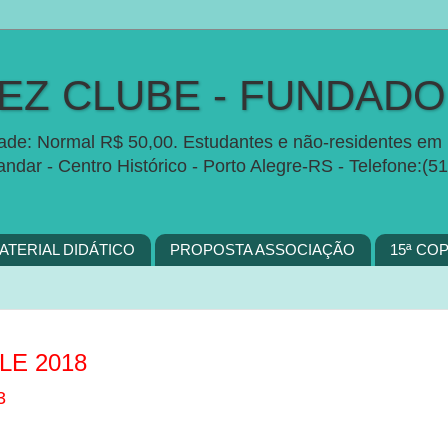
Z CLUBE - FUNDADO 
idade: Normal R$ 50,00. Estudantes e não-residentes em 
 andar - Centro Histórico - Porto Alegre-RS - Telefon
ATERIAL DIDÁTICO
PROPOSTA ASSOCIAÇÃO
15ª CO
E 2018
3