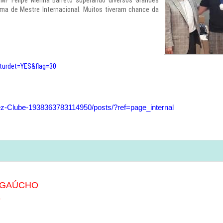
 MF Felipe Menna Barreto superando diversos Grandes
rma de Mestre Internacional. Muitos tiveram chance da
&turdet=YES&flag=30
-Clube-1938363783114950/posts/?ref=page_internal
GAÚCHO
8