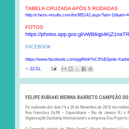
TABELA CRUZADA APÓS 5 RODADAS
http://chess-results.com/tnr385142.aspx?lan=10&art
FOTOS
https://photos.app.goo.gl/vWB6qp4KjZ1naT
FACEBOOK
https://www.facebook.com/pg/Metr%C3%B3pole-Xadrez
at
22:51
FELIPE KUBIAKI MENNA BARRETO CAMPEÃO DO
Foi realizado dos dias 14 a 20 de Novembro de 2018 nos salõ
Rua Francisco Sá,90 – Copacabana – Rio de Janeiro RJ o II
Organização Duchamp Internacional e a empresa Stiu Projects 