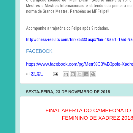
O Campeão isolado do "Main Event" (Aberto Masters) foi o
Mestres e Mestres Internacionais e obtendo sua primeira no
norma de Grande Mestre . Parabéns ao MF Felipe!!
Acompanhe a trajetória do Felipe após 9 rodadas.
http://chess-results.com/tnr385333.aspx?lan=10&art=1&rd=9
FACEBOOK
https://www.facebook.com/pg/Metr%C3%B3pole-Xadrez
at
22:02
SEXTA-FEIRA, 23 DE NOVEMBRO DE 2018
FINAL ABERTA DO CAMPEONATO 
FEMININO DE XADREZ 201