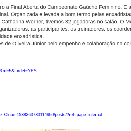
ro a Final Aberta do Campeonato Gaúcho Feminino. E 
inal. Organizada e levada a bom termo pelas enxadrist
 Catharina Werner, tivemos 32 jogadoras no salão. O Me
anizadoras, as participantes, os treinadores, os coorde
dade enxadrística.
de Oliveira Júnior pelo empenho e colaboração na col
=1&rd=5&turdet=YES
-Clube-1938363783114950/posts/?ref=page_internal