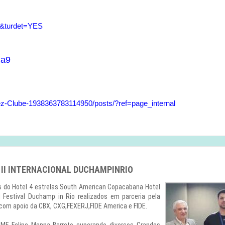
=4&turdet=YES
Ra9
-Clube-1938363783114950/posts/?ref=page_internal
 II INTERNACIONAL DUCHAMPINRIO
es do Hotel 4 estrelas South American Copacabana Hotel
 Festival Duchamp in Rio realizados em parceria pela
com apoio da CBX, CXG,FEXERJ,FIDE America e FIDE.