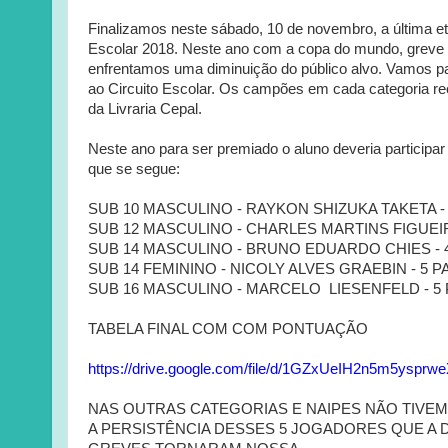
Finalizamos neste sábado, 10 de novembro, a última e
Escolar 2018. Neste ano com a copa do mundo, greve 
enfrentamos uma diminuição do público alvo. Vamos pa
ao Circuito Escolar. Os campões em cada categoria re
da Livraria Cepal.
Neste ano para ser premiado o aluno deveria particip
que se segue:
SUB 10 MASCULINO - RAYKON SHIZUKA TAKETA -
SUB 12 MASCULINO - CHARLES MARTINS FIGUEIR
SUB 14 MASCULINO - BRUNO EDUARDO CHIES - 
SUB 14 FEMININO - NICOLY ALVES GRAEBIN - 5 
SUB 16 MASCULINO - MARCELO LIESENFELD - 5
TABELA FINAL COM COM PONTUAÇÃO
https://drive.google.com/file/d/1GZxUeIH2n5m5ysp
NAS OUTRAS CATEGORIAS E NAIPES NÃO TIVE
A PERSISTÊNCIA DESSES 5 JOGADORES QUE A 