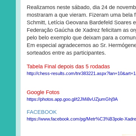
Realizamos neste sábado, dia 24 de novemb
mostraram a que vieram. Fizeram uma bela f
Schmitt, Letícia Geovana Bardefeld Soares e
Federação Gaúcha de Xadrez felicitam as org
pelo belo exemplo que deixam para a comuni
Em especial agradecemos ao Sr. Hermógenes 
sorteados entre as participantes.
Tabela Final depois das 5 rodadas
http://chess-results.com/tnr383221.aspx?lan=10&art
Google Fotos
https://photos.app.goo.gl/t2JMi8vUZjumGhj9A
FACEBOOK
https://www.facebook.com/pg/Metr%C3%B3pole-Xadrez