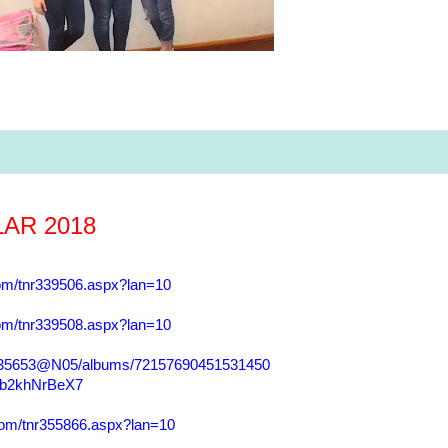
AR 2018
com/tnr339506.aspx?lan=10
com/tnr339508.aspx?lan=10
42935653@N05/albums/72157690451531450
hWb2khNrBeX7
.com/tnr355866.aspx?lan=10