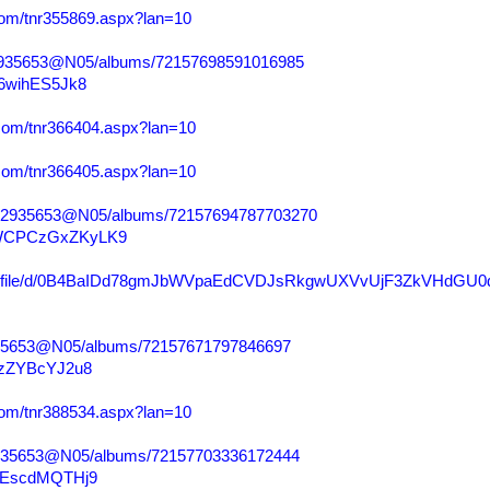
.com/tnr355869.aspx?lan=10
142935653@N05/albums/72157698591016985
5X6wihES5Jk8
s.com/tnr366404.aspx?lan=10
s.com/tnr366405.aspx?lan=10
s/142935653@N05/albums/72157694787703270
DFJWCPCzGxZKyLK9
.com/file/d/0B4BaIDd78gmJbWVpaEdCVDJsRkgwUXVvUjF3ZkVHdGU0
42935653@N05/albums/72157671797846697
X5zZYBcYJ2u8
.com/tnr388534.aspx?lan=10
142935653@N05/albums/72157703336172444
WDTEscdMQTHj9