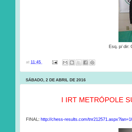
Esq. p/ dir:
at
11:45
SÁBADO, 2 DE ABRIL DE 2016
I IRT METRÓPOLE S
FINAL:
http://chess-results.com/tnr212571.aspx?lan=1