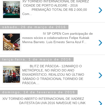
XV TORNEIO INTERNACIONAL DE XADREZ
›
CIDADE DE PORTO ALEGRE - 2016
PREMIAÇÃO TOTAL DE R$ 2.000,00
Com...
sábado, 26 de março de 2016
IV SP OPEN Com participação de
›
nossos sócios e colaboradores Felipe Kubiak
Menna Barreto. Luis Ernesto Serra Azul F...
terça-feira, 1 de março de 2016
BLITZ DE PÁSCOA - 12/MARÇO O
›
METRÓPOLE, NO INÍCIO DO ANO
ENXADRÍSTICO, REALIZOU NO ÚLTIMO
SÁBADO O TRADICIONAL TORNEIO DE
PÁSCOA....
domingo, 14 de fevereiro de 2016
›
XIV TORNEIO ABERTO INTERNACIONAL DE XADREZ
DA FESTA DA UVA 2016 NAVEGUE NO LINK