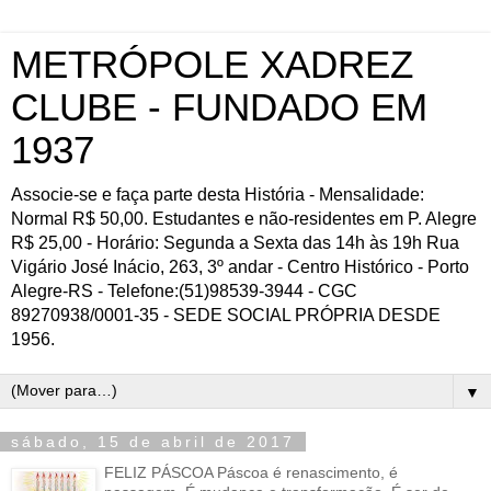
METRÓPOLE XADREZ
CLUBE - FUNDADO EM
1937
Associe-se e faça parte desta História - Mensalidade:
Normal R$ 50,00. Estudantes e não-residentes em P. Alegre
R$ 25,00 - Horário: Segunda a Sexta das 14h às 19h Rua
Vigário José Inácio, 263, 3º andar - Centro Histórico - Porto
Alegre-RS - Telefone:(51)98539-3944 - CGC
89270938/0001-35 - SEDE SOCIAL PRÓPRIA DESDE
1956.
▼
sábado, 15 de abril de 2017
FELIZ PÁSCOA Páscoa é renascimento, é