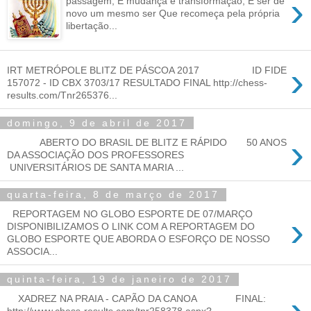
›
passagem, É mudança e transformação, É ser de
novo um mesmo ser Que recomeça pela própria
libertação...
›
IRT METRÓPOLE BLITZ DE PÁSCOA 2017 ID FIDE
157072 - ID CBX 3703/17 RESULTADO FINAL http://chess-
results.com/Tnr265376...
domingo, 9 de abril de 2017
›
ABERTO DO BRASIL DE BLITZ E RÁPIDO 50 ANOS
DA ASSOCIAÇÃO DOS PROFESSORES
UNIVERSITÁRIOS DE SANTA MARIA ...
quarta-feira, 8 de março de 2017
REPORTAGEM NO GLOBO ESPORTE DE 07/MARÇO
›
DISPONIBILIZAMOS O LINK COM A REPORTAGEM DO
GLOBO ESPORTE QUE ABORDA O ESFORÇO DE NOSSO
ASSOCIA...
quinta-feira, 19 de janeiro de 2017
›
XADREZ NA PRAIA - CAPÃO DA CANOA FINAL:
http://www.chess-results.com/tnr258378.aspx?