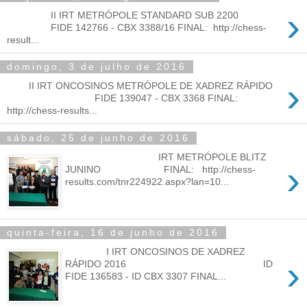
›
II IRT METRÓPOLE STANDARD SUB 2200
FIDE 142766 - CBX 3388/16 FINAL: http://chess-
result...
domingo, 3 de julho de 2016
›
II IRT ONCOSINOS METRÓPOLE DE XADREZ RÁPIDO
FIDE 139047 - CBX 3368 FINAL:
http://chess-results...
sábado, 25 de junho de 2016
IRT METRÓPOLE BLITZ
›
JUNINO FINAL: http://chess-
results.com/tnr224922.aspx?lan=10...
quinta-feira, 16 de junho de 2016
I IRT ONCOSINOS DE XADREZ
›
RÁPIDO 2016 ID
FIDE 136583 - ID CBX 3307 FINAL...